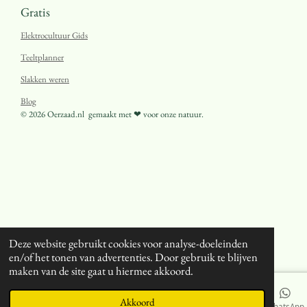
Gratis
Elektrocultuur Gids
Teeltplanner
Slakken weren
Blog
© 2026 Oerzaad.nl
gemaakt met ❤ voor onze natuur.
Deze website gebruikt cookies voor analyse-doeleinden
en/of het tonen van advertenties. Door gebruik te blijven
maken van de site gaat u hiermee akkoord.
Akkoord
E-mailadres
Telefoonnummer
Kaart
Facebook
WhatsApp