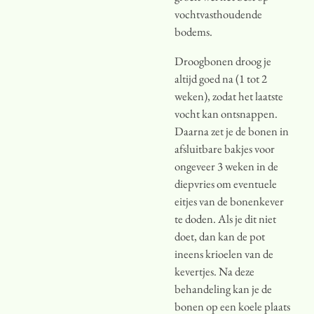
vochtvasthoudende
bodems.
Droogbonen droog je
altijd goed na (1 tot 2
weken), zodat het laatste
vocht kan ontsnappen.
Daarna zet je de bonen in
afsluitbare bakjes voor
ongeveer 3 weken in de
diepvries om eventuele
eitjes van de bonenkever
te doden. Als je dit niet
doet, dan kan de pot
ineens krioelen van de
kevertjes. Na deze
behandeling kan je de
bonen op een koele plaats