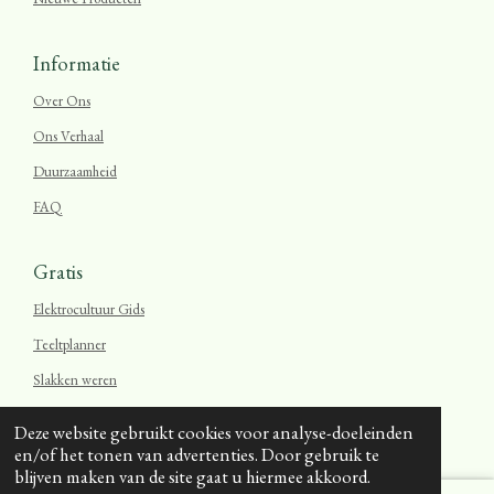
Informatie
Over Ons
Ons Verhaal
Duurzaamheid
FAQ
Gratis
Elektrocultuur Gids
Teeltplanner
Slakken weren
Blog
Deze website gebruikt cookies voor analyse-doeleinden
© 2026 Oerzaad.nl
gemaakt met ❤ voor onze natuur.
en/of het tonen van advertenties. Door gebruik te
blijven maken van de site gaat u hiermee akkoord.