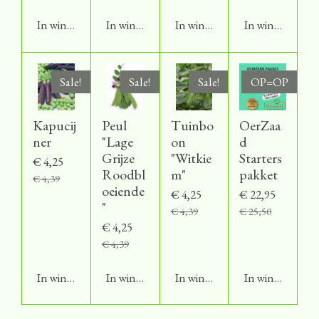
In winkelwagen
In winkelwagen
In winkelwagen
In winkelwage
Sale!
Sale!
Sale!
OP=OP
Kapucij
Peul
Tuinbo
OerZaa
ner
"Lage
on
d
Grijze
"Witkie
Starters
€ 4,25
Roodbl
m"
pakket
€ 4,39
oeiende
€ 4,25
€ 22,95
"
€ 4,39
€ 25,50
€ 4,25
€ 4,39
In winkelwagen
In winkelwagen
In winkelwagen
In winkelwage