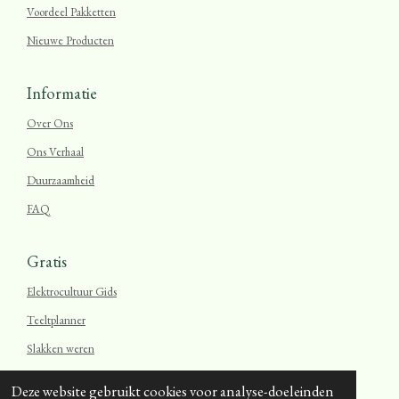
Voordeel Pakketten
Nieuwe Producten
Informatie
Over Ons
Ons Verhaal
Duurzaamheid
FAQ
Gratis
Elektrocultuur Gids
Teeltplanner
Slakken weren
Blog
Deze website gebruikt cookies voor analyse-doeleinden
© 2026 Oerzaad.nl
gemaakt met ❤ voor onze natuur.