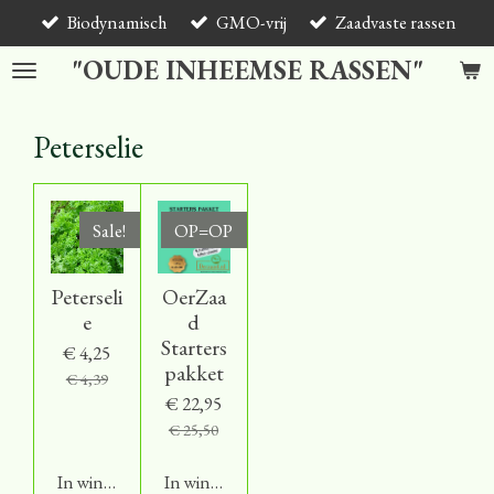
Biodynamisch
GMO-vrij
Zaadvaste rassen
Ga
direct
"OUDE INHEEMSE RASSEN"
naar
de
hoofdinhoud
Peterselie
Sale!
OP=OP
Peterseli
OerZaa
e
d
Starters
€ 4,25
pakket
€ 4,39
€ 22,95
€ 25,50
In winkelwagen
In winkelwagen