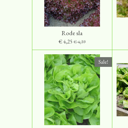
Rode sla
€ 4,25
€ 4,39
Sale!