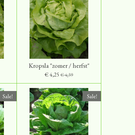
Kropsla "zomer / herfst"
€ 4,25
€ 4,39
Sale!
Sale!