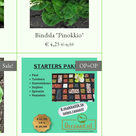
Bindsla "Pinokkio"
€ 4,25
€ 4,39
Sale!
OP=OP