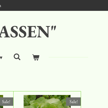
n
ASSEN"
Sale!
Sale!