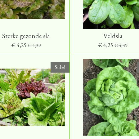
Sterke gezonde sla
Veldsla
€ 4,25
€ 4,25
€ 4,39
€ 4,39
Sale!