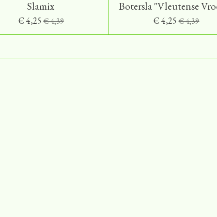
Slamix
Botersla "Vleutense Vro
€ 4,25
€ 4,25
€ 4,39
€ 4,39