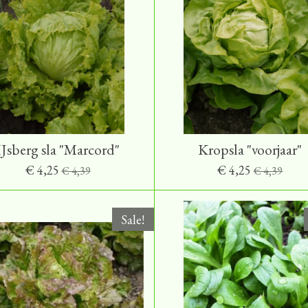
IJsberg sla "Marcord"
Kropsla "voorjaar"
€ 4,25
€ 4,25
€ 4,39
€ 4,39
Sale!