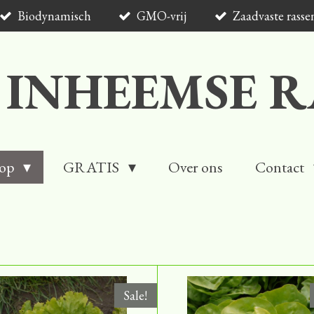
Biodynamisch
GMO-vrij
Zaadvaste rasse
 INHEEMSE R
op
GRATIS
Over ons
Contact
Sale!