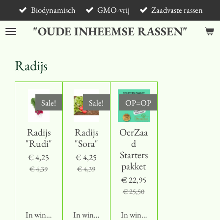
Biodynamisch
GMO-vrij
Zaadvaste rassen
Ga
direct
"OUDE INHEEMSE RASSEN"
naar
de
hoofdinhoud
Radijs
Sale!
Sale!
OP=OP
Radijs
Radijs
OerZaa
"Rudi"
"Sora"
d
Starters
€ 4,25
€ 4,25
pakket
€ 4,39
€ 4,39
€ 22,95
€ 25,50
In winkelwagen
In winkelwagen
In winkelwagen