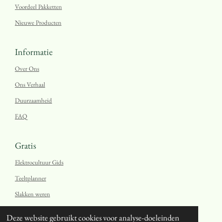
Voordeel Pakketten
Nieuwe Producten
Informatie
Over Ons
Ons Verhaal
Duurzaamheid
FAQ
Gratis
Elektrocultuur Gids
Teeltplanner
Slakken weren
Blog
Deze website gebruikt cookies voor analyse-doeleinden
© 2026 Oerzaad.nl
gemaakt met ❤ voor onze natuur.