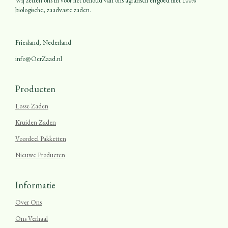
Wij zetten ons in voor het behoud van ons agrarisch erfgoed met 100%
biologische, zaadvaste zaden.
Friesland, Nederland
info@OerZaad.nl
Producten
Losse Zaden
Kruiden Zaden
Voordeel Pakketten
Nieuwe Producten
Informatie
Over Ons
Ons Verhaal