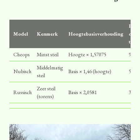
Hoe
Model
Kenmerk
Hoogtebasisverhouding
over
top
Cheops
Minst steil
Hoogte × 1,57075
96°
Middelmatig
Nubisch
Basis × 1,46 (hoogte)
51,6°
steil
Zeer steil
Russisch
Basis × 2,0581
38°
(torens)