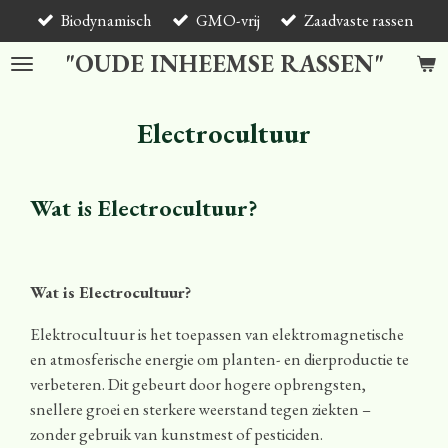
Biodynamisch
GMO-vrij
Zaadvaste rassen
Ga
direct
"OUDE INHEEMSE RASSEN"
naar
de
hoofdinhoud
Electrocultuur
Wat is Electrocultuur?
Wat is Electrocultuur?
Elektrocultuur is het toepassen van elektromagnetische
en atmosferische energie om planten- en dierproductie te
verbeteren. Dit gebeurt door hogere opbrengsten,
snellere groei en sterkere weerstand tegen ziekten –
zonder gebruik van kunstmest of pesticiden.