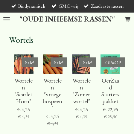
Biodynamisch
GMO-vrij
Zaadvaste rassen
Ga
direct
"OUDE INHEEMSE RASSEN"
naar
de
hoofdinhoud
Wortels
Sale!
Sale!
Sale!
OP=OP
Wortele
Wortele
Wortele
OerZaa
n
n
n
d
"Scarlet
"vroege
"Zomer
Starters
Horn"
bospeen
wortel"
pakket
"
€ 4,25
€ 4,25
€ 22,95
€ 4,25
€ 4,39
€ 4,39
€ 25,50
€ 4,39