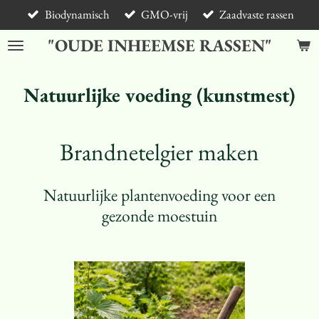
Biodynamisch
GMO-vrij
Zaadvaste rassen
Ga
direct
"OUDE INHEEMSE RASSEN"
naar
de
hoofdinhoud
Natuurlijke voeding (kunstmest)
Brandnetelgier maken
Natuurlijke plantenvoeding voor een
gezonde moestuin