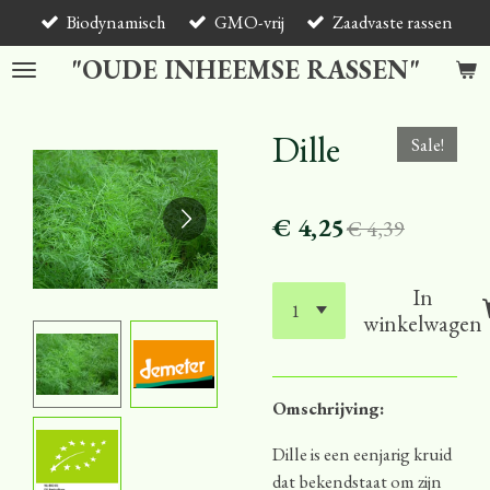
Biodynamisch
GMO-vrij
Zaadvaste rassen
Ga
direct
"OUDE INHEEMSE RASSEN"
naar
de
hoofdinhoud
Dille
Sale!
€ 4,25
€ 4,39
In
winkelwagen
Omschrijving:
Dille is een eenjarig kruid
dat bekendstaat om zijn