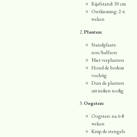
Rijafstand: 30 cm
Ontkieming: 2-4
weken
Planten:
Standplaats:
zon/halfzon
Niet verplanten
Houd de bodem
vochtig
Dun de planten
uit indien nodig
Oogsten:
Oogsten: na 6-8
weken
Knip de stengels