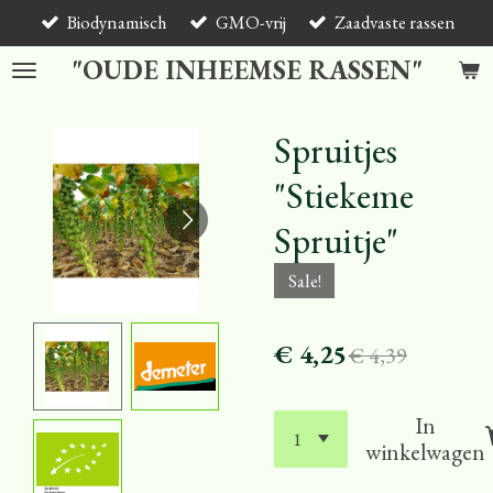
Biodynamisch
GMO-vrij
Zaadvaste rassen
Ga
direct
"OUDE INHEEMSE RASSEN"
naar
de
hoofdinhoud
Spruitjes
"Stiekeme
Spruitje"
Sale!
€ 4,25
€ 4,39
In
winkelwagen