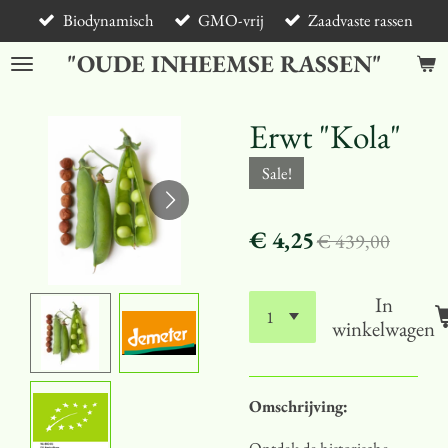
Biodynamisch
GMO-vrij
Zaadvaste rassen
Ga
direct
"OUDE INHEEMSE RASSEN"
naar
de
hoofdinhoud
Erwt "Kola"
Sale!
€ 4,25
€ 439,00
In
winkelwagen
Omschrijving:
Ontdek de historische