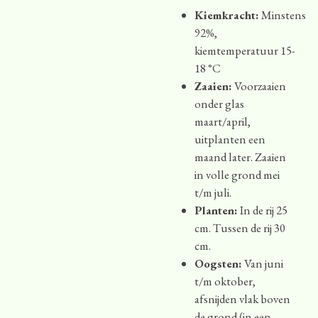
Kiemkracht:
Minstens
92%,
kiemtemperatuur 15-
18 °C
Zaaien:
Voorzaaien
onder glas
maart/april,
uitplanten een
maand later. Zaaien
in volle grond mei
t/m juli.
Planten:
In de rij 25
cm. Tussen de rij 30
cm.
Oogsten:
Van juni
t/m oktober,
afsnijden vlak boven
de grond (in een