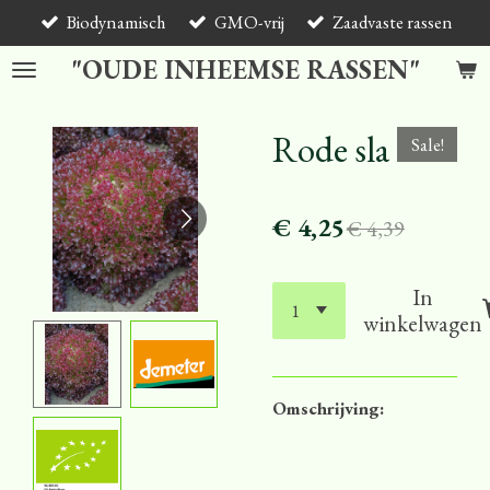
Biodynamisch
GMO-vrij
Zaadvaste rassen
Ga
direct
"OUDE INHEEMSE RASSEN"
naar
de
hoofdinhoud
Rode sla
Sale!
€ 4,25
€ 4,39
In
winkelwagen
Omschrijving: