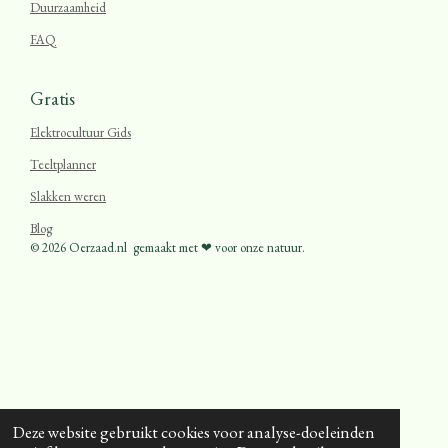
Duurzaamheid
FAQ
Gratis
Elektrocultuur Gids
Teeltplanner
Slakken weren
Blog
© 2026 Oerzaad.nl
gemaakt met ❤ voor onze natuur.
Deze website gebruikt cookies voor analyse-doeleinden