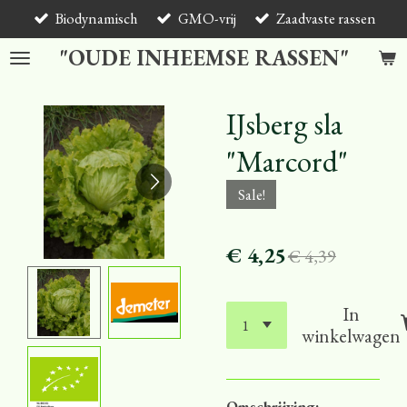
Biodynamisch
GMO-vrij
Zaadvaste rassen
Ga
direct
"OUDE INHEEMSE RASSEN"
naar
de
hoofdinhoud
IJsberg sla
"Marcord"
Sale!
€ 4,25
€ 4,39
In
winkelwagen
Omschrijving: