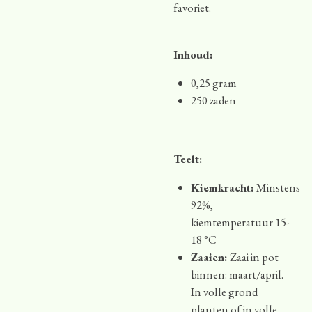
favoriet.
Inhoud:
0,25 gram
250 zaden
Teelt:
Kiemkracht:
Minstens
92%,
kiemtemperatuur 15-
18 °C
Zaaien:
Zaai in pot
binnen: maart/april.
In volle grond
planten of in volle