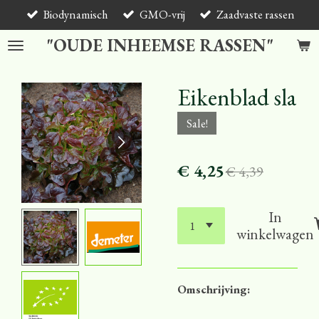
Biodynamisch
GMO-vrij
Zaadvaste rassen
Ga
direct
"OUDE INHEEMSE RASSEN"
naar
de
hoofdinhoud
Eikenblad sla
Sale!
€ 4,25
€ 4,39
In
winkelwagen
Omschrijving: