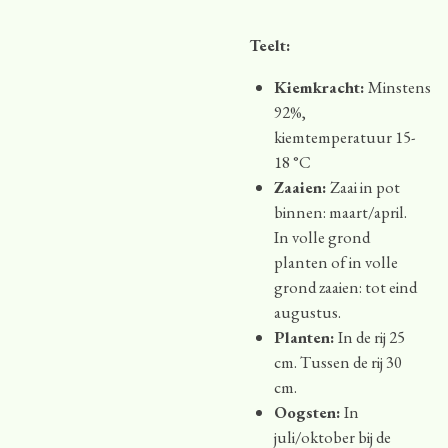
Teelt:
Kiemkracht:
Minstens
92%,
kiemtemperatuur 15-
18 °C
Zaaien:
Zaai in pot
binnen: maart/april.
In volle grond
planten of in volle
grond zaaien: tot eind
augustus.
Planten:
In de rij 25
cm. Tussen de rij 30
cm.
Oogsten:
In
juli/oktober bij de