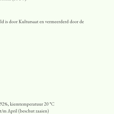
eld is door Kultursaat en vermeerderd door de
 92%, kiemtemperatuur 20 °C
t/m April (beschut zaaien)