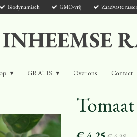
Biodynamisch
GMO-vrij
Zaadvaste rasse
 INHEEMSE R
op
GRATIS
Over ons
Contact
Tomaat 
€ 4,25
€ 4,39