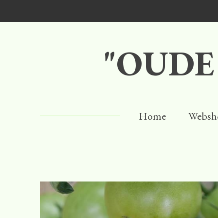
Ga
direct
naar
"OUDE
de
hoofdinhoud
Home
Websh