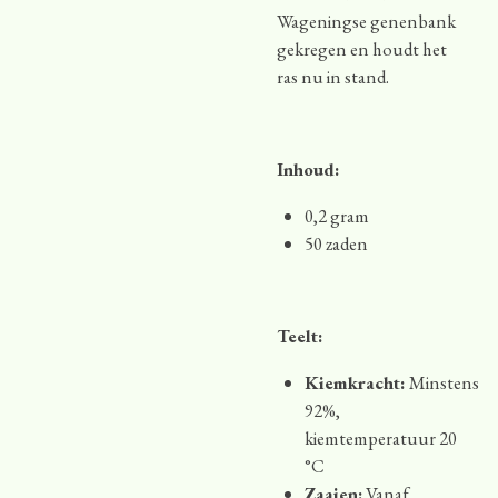
Wageningse genenbank
gekregen en houdt het
ras nu in stand.
Inhoud:
0,2 gram
50 zaden
Teelt:
Kiemkracht:
Minstens
92%,
kiemtemperatuur 20
°C
Zaaien:
Vanaf