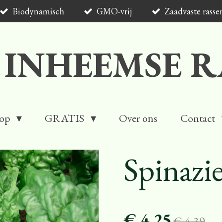
Biodynamisch
GMO-vrij
Zaadvaste rasse
 INHEEMSE R
op
GRATIS
Over ons
Contact
Spinazi
€ 4,25
€ 4,39