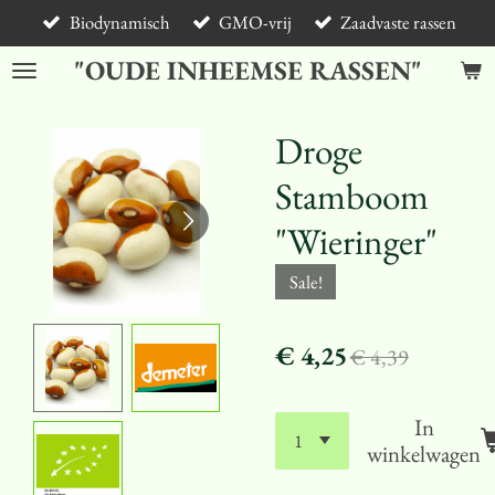
Biodynamisch
GMO-vrij
Zaadvaste rassen
Ga
direct
"OUDE INHEEMSE RASSEN"
naar
de
hoofdinhoud
Droge
Stamboom
"Wieringer"
Sale!
€ 4,25
€ 4,39
In
winkelwagen