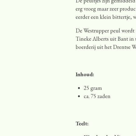
De peultjes zijn gemiddeld
erg vroeg maar zeer product
eerder een klein bittertje,
De Westrupper peul wordt a
Tineke Alberts uit Bant i
boerderij uit het Drentse 
Inhoud:
25 gram
ca. 75 zaden
Teelt: