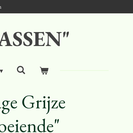
n
ASSEN"
ge Grijze
oeiende"