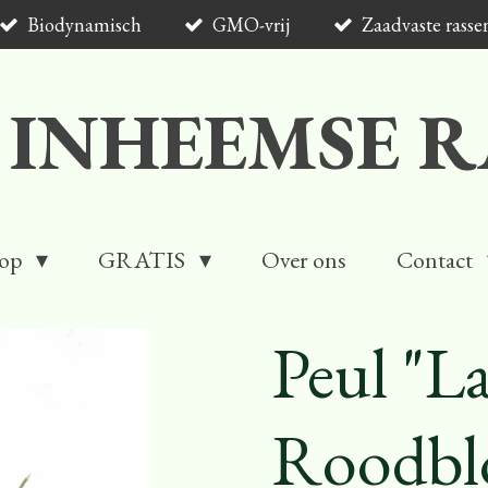
Biodynamisch
GMO-vrij
Zaadvaste rasse
 INHEEMSE R
op
GRATIS
Over ons
Contact
Peul "La
Roodbl