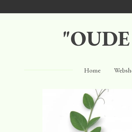
Ga
direct
naar
"OUDE
de
hoofdinhoud
Home
Websh