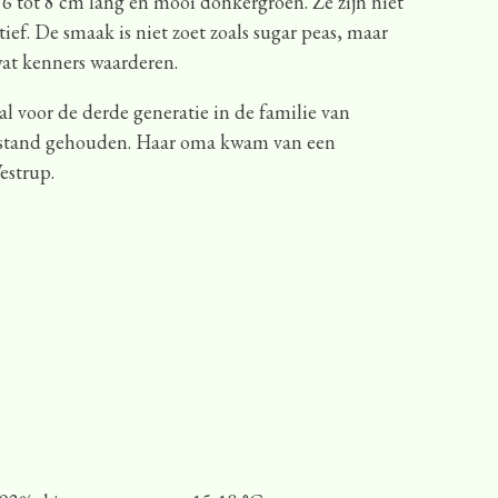
 6 tot 8 cm lang en mooi donkergroen. Ze zijn niet
ief. De smaak is niet zoet zoals sugar peas, maar
 wat kenners waarderen.
l voor de derde generatie in de familie van
n stand gehouden. Haar oma kwam van een
Westrup.