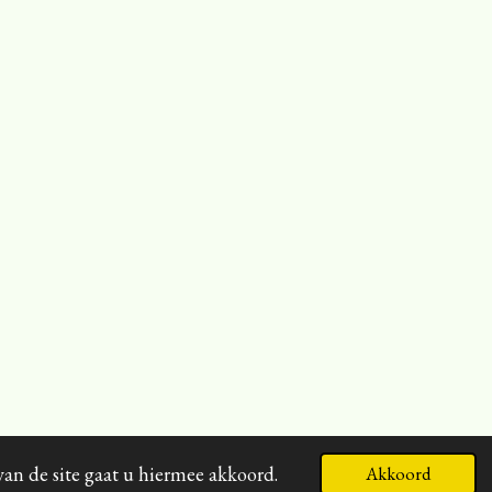
van de site gaat u hiermee akkoord.
Akkoord