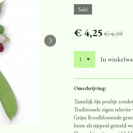
Sale!
€ 4,25
€ 4,39
In winkelw
Omschrijving:
Tamelijk fijn peultje zonde
Traditionele eigen selectie
Grijze Roodbloeiende genoe
beste als rijspeul geteeld 