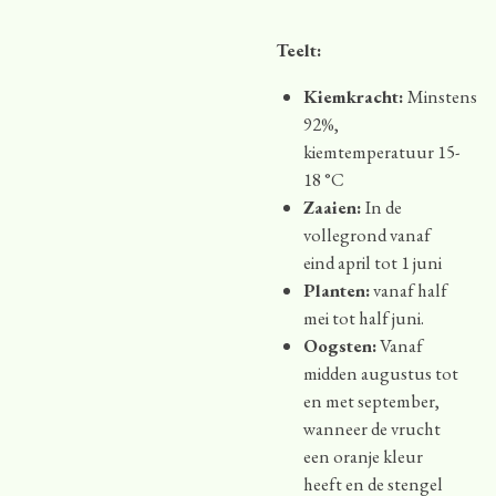
Teelt:
Kiemkracht:
Minstens
92%,
kiemtemperatuur 15-
18 °C
Zaaien:
In de
vollegrond vanaf
eind april tot 1 juni
Planten:
vanaf half
mei tot half juni.
Oogsten:
Vanaf
midden augustus tot
en met september,
wanneer de vrucht
een oranje kleur
heeft en de stengel