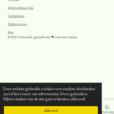
Elektrocultuur Gids
Teeltplanner
Slakken weren
Blog
© 2026 Oerzaad.nl
gemaakt met ❤ voor onze natuur.
Deze website gebruikt cookies voor analyse-doeleinden
en/of het tonen van advertenties. Door gebruik te
blijven maken van de site gaat u hiermee akkoord.
Akkoord
E-mailadres
Telefoonnummer
Kaart
Facebook
WhatsAp