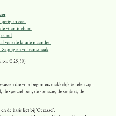
jzer
pperig en zoet
nde vitaminebom
gezond
aal voor de koude maanden
 Sappig en vol van smaak
i.p.v. € 25,50)
assen die voor beginners makkelijk te telen zijn.
, de sperzieboon, de spinazie, de snijbiet, de
n de basis ligt bij 'Oerzaad’.