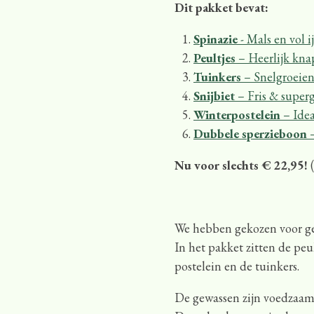
Dit pakket bevat:
Spinazie
- Mals en vol i
Peultjes
– Heerlijk kna
Tuinkers
– Snelgroeie
Snijbiet
– Fris & super
Winterpostelein
– Ide
Dubbele sperzieboon
–
Nu voor slechts € 22,95!
(
We hebben gekozen voor gew
In het pakket zitten de peul
postelein en de tuinkers.
De gewassen zijn voedzaam e