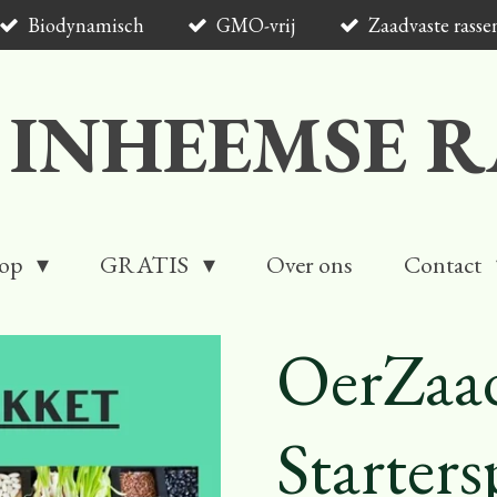
Biodynamisch
GMO-vrij
Zaadvaste rasse
 INHEEMSE R
op
GRATIS
Over ons
Contact
OerZaa
Starter