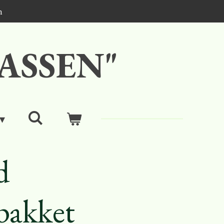
n
ASSEN"
d
spakket