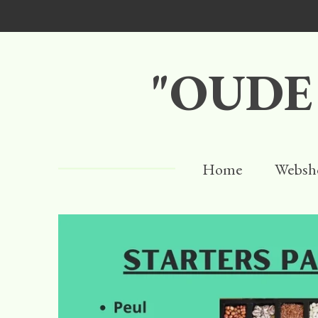
Ga
direct
naar
"OUDE
de
hoofdinhoud
Home
Websh