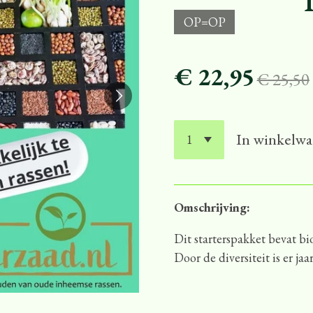
OP=OP
€ 22,95
€ 25,50
In winkelw
Omschrijving:
Dit starterspakket bevat bi
Door de diversiteit is er j